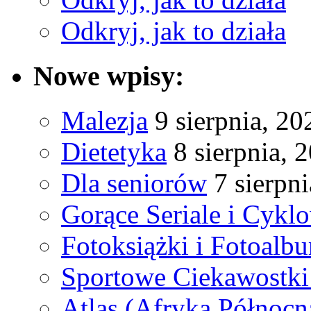
Odkryj, jak to działa
Nowe wpisy:
Malezja
9 sierpnia, 20
Dietetyka
8 sierpnia, 
Dla seniorów
7 sierpn
Gorące Seriale i Cykl
Fotoksiążki i Fotoalb
Sportowe Ciekawostki
Atlas (Afryka Północn