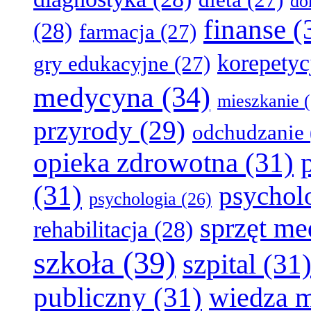
d
finanse
(
(28)
farmacja
(27)
korepetyc
gry edukacyjne
(27)
medycyna
(34)
mieszkanie
(
przyrody
(29)
odchudzanie
opieka zdrowotna
(31)
(31)
psychol
psychologia
(26)
sprzęt m
rehabilitacja
(28)
szkoła
(39)
szpital
(31
publiczny
(31)
wiedza 