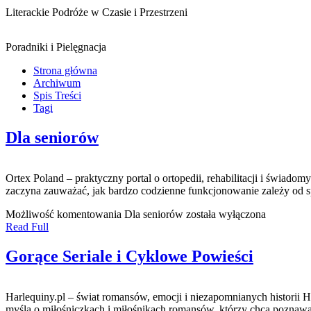
Literackie Podróże w Czasie i Przestrzeni
Poradniki i Pielęgnacja
Strona główna
Archiwum
Spis Treści
Tagi
Dla seniorów
Ortex Poland – praktyczny portal o ortopedii, rehabilitacji i świa
zaczyna zauważać, jak bardzo codzienne funkcjonowanie zależy od sp
Możliwość komentowania
Dla seniorów
została wyłączona
Read Full
Gorące Seriale i Cyklowe Powieści
Harlequiny.pl – świat romansów, emocji i niezapomnianych historii H
myślą o miłośniczkach i miłośnikach romansów, którzy chcą poznawa