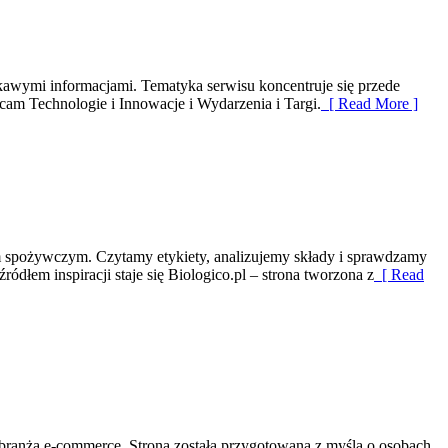
ekawymi informacjami. Tematyka serwisu koncentruje się przede
am Technologie i Innowacje i Wydarzenia i Targi.
[ Read More ]
tom spożywczym. Czytamy etykiety, analizujemy składy i sprawdzamy
dłem inspiracji staje się Biologico.pl – strona tworzona z
[ Read
 branża e-commerce. Strona została przygotowana z myślą o osobach