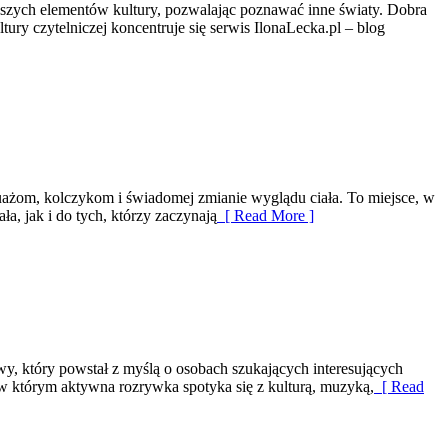
ejszych elementów kultury, pozwalając poznawać inne światy. Dobra
ry czytelniczej koncentruje się serwis IlonaLecka.pl – blog
tuażom, kolczykom i świadomej zmianie wyglądu ciała. To miejsce, w
a, jak i do tych, którzy zaczynają
[ Read More ]
, który powstał z myślą o osobach szukających interesujących
w którym aktywna rozrywka spotyka się z kulturą, muzyką,
[ Read