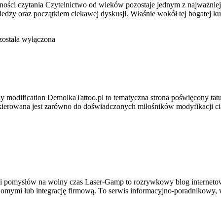
yjemności czytania Czytelnictwo od wieków pozostaje jednym z najważni
y oraz początkiem ciekawej dyskusji. Właśnie wokół tej bogatej kultu
ostała wyłączona
dy modification DemolkaTattoo.pl to tematyczna strona poświęcony ta
 kierowana jest zarówno do doświadczonych miłośników modyfikacji ciał
 i pomysłów na wolny czas Laser-Gamp to rozrywkowy blog internetowy
jomymi lub integrację firmową. To serwis informacyjno-poradnikowy, 