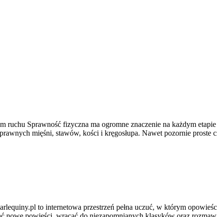
domym ruchu Sprawność fizyczna ma ogromne znaczenie na każdym etapie
rawnych mięśni, stawów, kości i kręgosłupa. Nawet pozornie proste cz
arlequiny.pl to internetowa przestrzeń pełna uczuć, w którym opowieśc
ć nowe powieści, wracać do niezapomnianych klasyków oraz rozmawiać