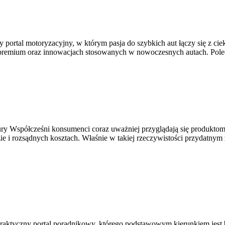
portal motoryzacyjny, w którym pasja do szybkich aut łączy się z ci
 premium oraz innowacjach stosowanych w nowoczesnych autach. Polec
natury Współcześni konsumenci coraz uważniej przyglądają się produk
 rozsądnych kosztach. Właśnie w takiej rzeczywistości przydatnym źró
praktyczny portal poradnikowy, którego podstawowym kierunkiem jest