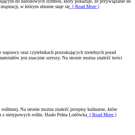
iązującym do narodowych symboli, który pokazuje, że przywiązanie do
spiracji, w którym ubranie staje się
[ Read More ]
e naprawy oraz czytelnikach poszukujących rzetelnych porad
eriałów jest znacznie szerszy. Na stronie można znaleźć treści
oślinnej. Na stronie można znaleźć przepisy kulinarne, które
a z nietypowych roślin. Hasło Pełna Lodówka
[ Read More ]