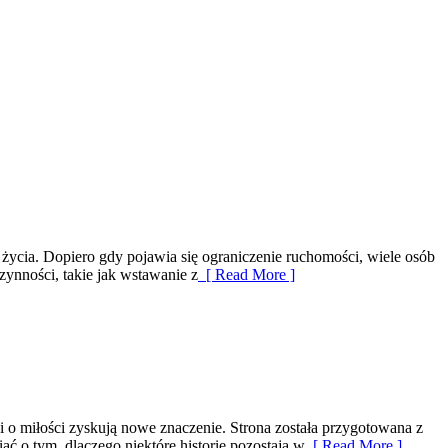
 życia. Dopiero gdy pojawia się ograniczenie ruchomości, wiele osób
ynności, takie jak wstawanie z
[ Read More ]
i o miłości zyskują nowe znaczenie. Strona została przygotowana z
 o tym, dlaczego niektóre historie pozostają w
[ Read More ]