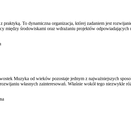
ę z praktyką. To dynamiczna organizacja, której zadaniem jest rozwija
łpracy między środowiskami oraz wdrażaniu projektów odpowiadających
a
iekawostek Muzyka od wieków pozostaje jednym z najważniejszych spo
 rozwijaniu własnych zainteresowań. Właśnie wokół tego niezwykle 
na