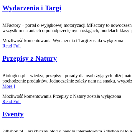
Wydarzenia i Targi
MFactory – portal o wyjątkowej motoryzacji MFactory to nowoczesny 
wszystkim na autach o ponadprzeciętnych osiągach, modelach klasy
Możliwość komentowania
Wydarzenia i Targi
została wyłączona
Read Full
Przepisy z Natury
Biologico.pl – wiedza, przepisy i porady dla osób żyjących bliżej 
pochodzenie produktów. Jednocześnie zależy nam na smaku, wygodzie i
More ]
Możliwość komentowania
Przepisy z Natury
została wyłączona
Read Full
Eventy
24hshop.pl – praktyczny blog o handlu internetowym 24hshop.pl to 