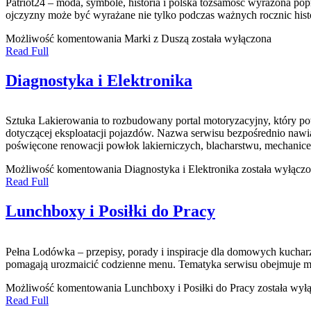
Patriot24 – moda, symbole, historia i polska tożsamość wyrażona po
ojczyzny może być wyrażane nie tylko podczas ważnych rocznic histor
Możliwość komentowania
Marki z Duszą
została wyłączona
Read Full
Diagnostyka i Elektronika
Sztuka Lakierowania to rozbudowany portal motoryzacyjny, który po
dotyczącej eksploatacji pojazdów. Nazwa serwisu bezpośrednio nawią
poświęcone renowacji powłok lakierniczych, blacharstwu, mechanice
Możliwość komentowania
Diagnostyka i Elektronika
została wyłącz
Read Full
Lunchboxy i Posiłki do Pracy
Pełna Lodówka – przepisy, porady i inspiracje dla domowych kucharzy
pomagają urozmaicić codzienne menu. Tematyka serwisu obejmuje mi
Możliwość komentowania
Lunchboxy i Posiłki do Pracy
została wył
Read Full