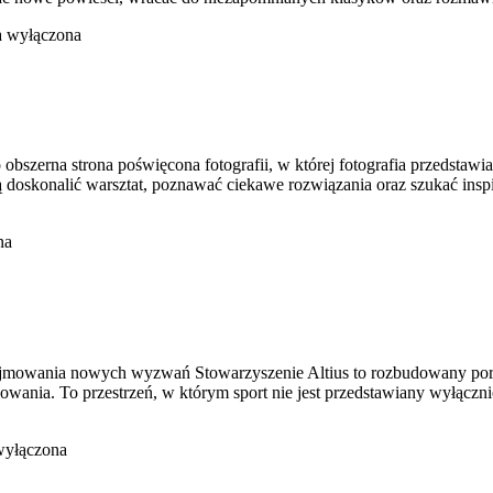
a wyłączona
szerna strona poświęcona fotografii, w której fotografia przedstawiana
 doskonalić warsztat, poznawać ciekawe rozwiązania oraz szukać inspi
na
odejmowania nowych wyzwań Stowarzyszenie Altius to rozbudowany por
sowania. To przestrzeń, w którym sport nie jest przedstawiany wyłącz
wyłączona