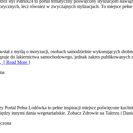
przez styl Patriot24 to portal tematyczny poświęcony stylizacjom naw
ycznych, lecz również w zwyczajnych stylizacjach. To miejsce pełne in
wstał z myślą o moryzacji, osobach samodzielnie wykonujących drobn
zuje do lakiernictwa samochodowego, jednak zakres publikowanych mat
,
[ Read More ]
ona
 Portal Pełna Lodówka to pełne inspiracji miejsce poświęcone kuchni r
ędzy innymi dania wegetariańskie. Zobacz Zdrowie na Talerzu i Dani
ączona