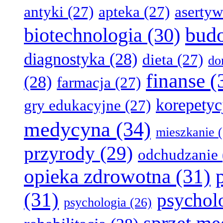
antyki
(27)
apteka
(27)
aserty
bud
biotechnologia
(30)
diagnostyka
(28)
dieta
(27)
d
finanse
(
(28)
farmacja
(27)
korepetyc
gry edukacyjne
(27)
medycyna
(34)
mieszkanie
(
przyrody
(29)
odchudzanie
opieka zdrowotna
(31)
(31)
psychol
psychologia
(26)