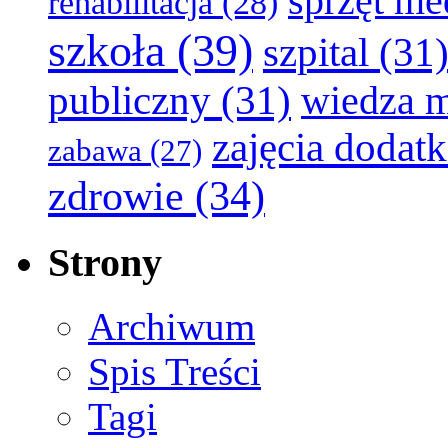
sprzęt m
rehabilitacja
(28)
szkoła
(39)
szpital
(31
publiczny
(31)
wiedza 
zajęcia dodat
zabawa
(27)
zdrowie
(34)
Strony
Archiwum
Spis Treści
Tagi